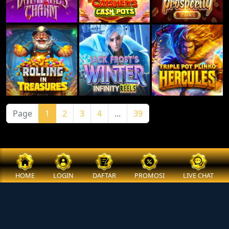
ix****bp
Telah Berhasil Melakukan Withdraw
Rp 1.079.000,00
Page
1
2
3
4
...
39
HOME
LOGIN
DAFTAR
PROMOSI
LIVE CHAT