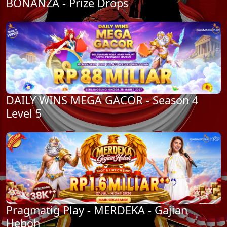
BONANZA - Prize Drops
DAILY WINS MEGA GACOR - Season 4
Level 5
Pragmatig Play - MERDEKA - Gajian
Heboh