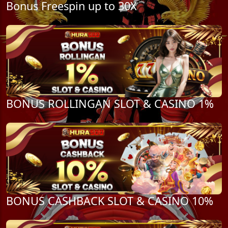
Bonus Freespin up to 30X
BONUS ROLLINGAN SLOT & CASINO 1%
BONUS CASHBACK SLOT & CASINO 10%