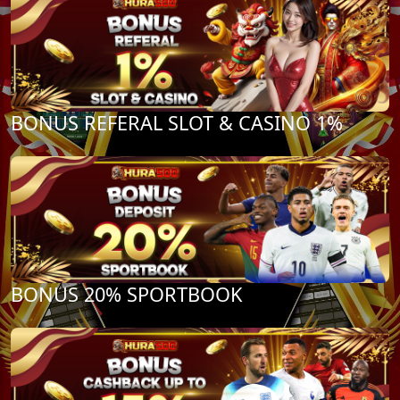
BONUS REFERAL SLOT & CASINO 1%
BONUS 20% SPORTBOOK