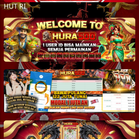
HUT RI