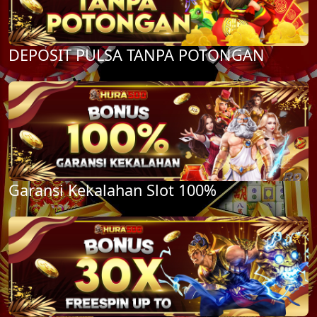
DEPOSIT PULSA TANPA POTONGAN
Garansi Kekalahan Slot 100%