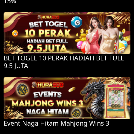
15%
BET TOGEL 10 PERAK HADIAH BET FULL
9.5 JUTA
Event Naga Hitam Mahjong Wins 3