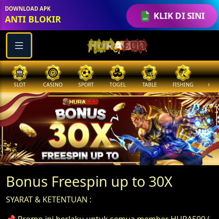
DOWNLOAD APK
KLIK DI SINI
ANTI BLOKIR
SLOT
CASINO
SPORT
TOGEL
TABLE
FISHING
COCK
Bonus Freespin up to 30X
SYARAT & KETENTUAN :