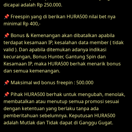
dicapai adalah Rp 250.000.
📌 Freespin yang di berikan HURA500 nilai bet nya
minimal Rp 400,-
📌 Bonus & Kemenangan akan dibatalkan apabila
terdapat kesamaan IP, kesalahan data member ( tidak
valid ). Dan apabila ditemukan adanya indikasi
kecurangan, Bonus Hunter, Gantung Spin dan
Kesamaan IP, maka HURA500 berhak menarik bonus
dan semua kemenangan.
📌 Maksimal wd bonus freepin : 500.000
📌 Pihak HURA500 berhak untuk mengubah, menolak,
membatalkan atau menutup semua promosi sesuai
dengan ketentuan yang berlaku tanpa ada
pemberitahuan sebelumnya. Keputusan HURA500
adalah Mutlak dan Tidak dapat di Ganggu Gugat.