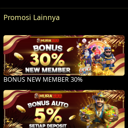
Promosi Lainnya
BONUS NEW MEMBER 30%