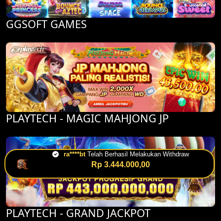
GGSOFT GAMES
PLAYTECH - MAGIC MAHJONG JP
ra****bt
Telah Berhasil Melakukan Withdraw
Rp 3.444.000,00
PLAYTECH - GRAND JACKPOT