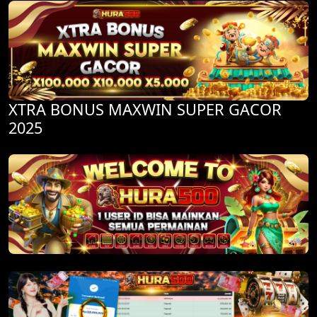
XTRA BONUS MAXWIN SUPER GACOR
2025