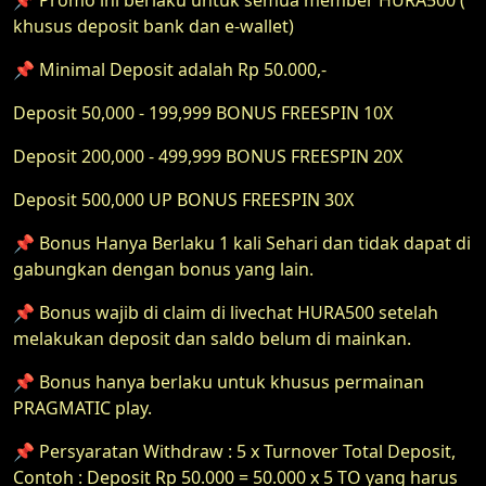
📌 Promo ini berlaku untuk semua member HURA500 (
khusus deposit bank dan e-wallet)
📌 Minimal Deposit adalah Rp 50.000,-
Deposit 50,000 - 199,999 BONUS FREESPIN 10X
Deposit 200,000 - 499,999 BONUS FREESPIN 20X
Deposit 500,000 UP BONUS FREESPIN 30X
📌 Bonus Hanya Berlaku 1 kali Sehari dan tidak dapat di
gabungkan dengan bonus yang lain.
📌 Bonus wajib di claim di livechat HURA500 setelah
melakukan deposit dan saldo belum di mainkan.
📌 Bonus hanya berlaku untuk khusus permainan
PRAGMATIC play.
📌 Persyaratan Withdraw : 5 x Turnover Total Deposit,
Contoh : Deposit Rp 50.000 = 50.000 x 5 TO yang harus